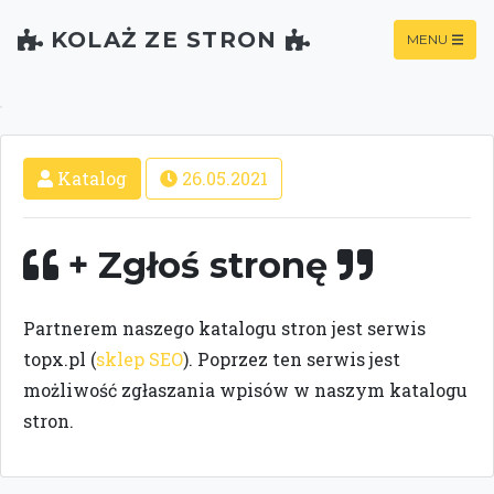
KOLAŻ ZE STRON
MENU
Katalog
26.05.2021
+ Zgłoś stronę
P
a
r
t
n
e
r
e
m
n
a
s
z
e
g
o
k
a
t
a
l
o
g
u
s
t
r
o
n
j
e
s
t
s
e
r
w
i
s
t
o
p
x
.
p
l (
sklep SEO
). Poprzez ten serwis jest
możliwość zgłaszania wpisów w naszym katalogu
stron.