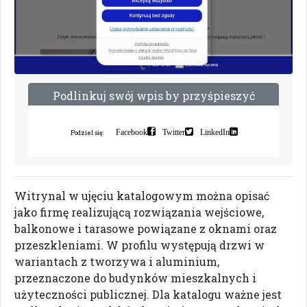
P
o
d
l
i
n
k
u
j
s
w
ó
j
w
p
i
s
b
y
p
r
z
y
ś
p
i
e
s
z
y
ć
i
n
d
e
k
s
a
c
j
ę
Facebook
Twitter
LinkedIn
Podziel się:
Witrynal w ujęciu katalogowym można opisać
jako firmę realizującą rozwiązania wejściowe,
balkonowe i tarasowe powiązane z oknami oraz
przeszkleniami. W profilu występują drzwi w
wariantach z tworzywa i aluminium,
przeznaczone do budynków mieszkalnych i
użyteczności publicznej. Dla katalogu ważne jest