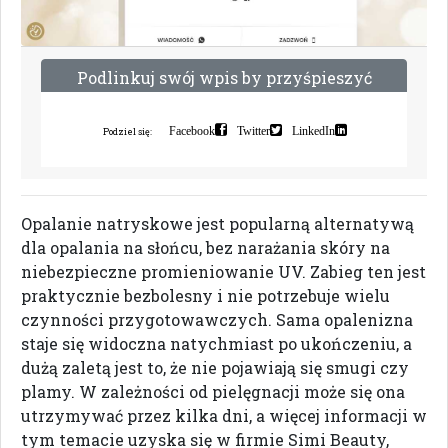
P
o
d
l
i
n
k
u
j
s
w
ó
j
w
p
i
s
b
y
p
r
z
y
ś
p
i
e
s
z
y
ć
i
n
d
e
k
s
a
c
j
ę
Facebook
Twitter
LinkedIn
Podziel się:
Opalanie natryskowe jest popularną alternatywą
dla opalania na słońcu, bez narażania skóry na
niebezpieczne promieniowanie UV. Zabieg ten jest
praktycznie bezbolesny i nie potrzebuje wielu
czynności przygotowawczych. Sama opalenizna
staje się widoczna natychmiast po ukończeniu, a
dużą zaletą jest to, że nie pojawiają się smugi czy
plamy. W zależności od pielęgnacji może się ona
utrzymywać przez kilka dni, a więcej informacji w
tym temacie uzyska się w firmie Simi Beauty,